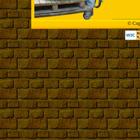
© Cop