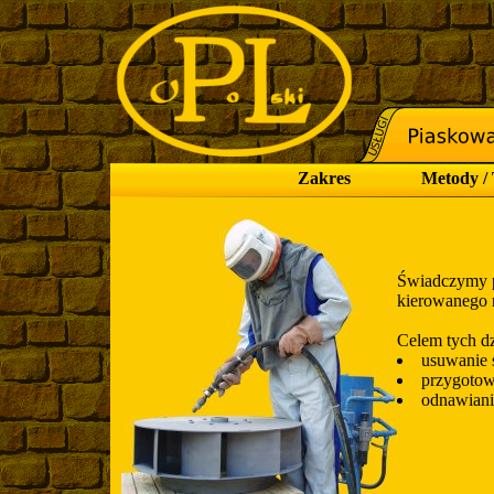
Zakres
Metody / 
Świadczymy p
kierowanego 
Celem tych dzi
usuwanie s
przygotow
odnawianie